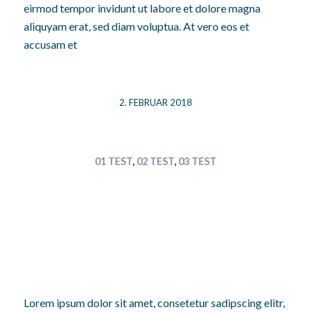
eirmod tempor invidunt ut labore et dolore magna
aliquyam erat, sed diam voluptua. At vero eos et
accusam et
2. FEBRUAR 2018
01 TEST
,
02 TEST
,
03 TEST
ERSTER BEITRAG
DAS IST DER ERSTE
BEITRAG
Lorem ipsum dolor sit amet, consetetur sadipscing elitr,