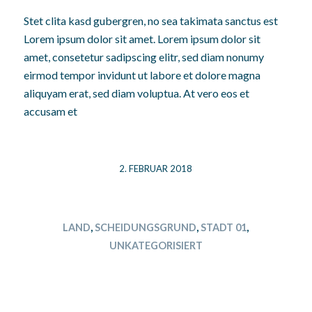
Stet clita kasd gubergren, no sea takimata sanctus est
Lorem ipsum dolor sit amet. Lorem ipsum dolor sit
amet, consetetur sadipscing elitr, sed diam nonumy
eirmod tempor invidunt ut labore et dolore magna
aliquyam erat, sed diam voluptua. At vero eos et
accusam et
2. FEBRUAR 2018
LAND
,
SCHEIDUNGSGRUND
,
STADT 01
,
UNKATEGORISIERT
DRITTER BEITRAG
UND DER DRITTE