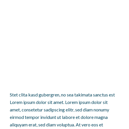
BEITRAG UND DER
DRITTE BEITRAG
UND DER DRITTE
BEITRAG
UND DER DRITTE
BEITRAG
Stet clita kasd gubergren, no sea takimata sanctus est
Lorem ipsum dolor sit amet. Lorem ipsum dolor sit
amet, consetetur sadipscing elitr, sed diam nonumy
eirmod tempor invidunt ut labore et dolore magna
aliquyam erat, sed diam voluptua. At vero eos et