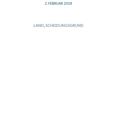
2. FEBRUAR 2018
LAND
,
SCHEIDUNGSGRUND
DER ERSTE
THÜRINGEN
BEITRAG DER ERSTE
THÜRINGEN
BEITRAG
DER ERSTE
THÜRINGEN BEITRAG