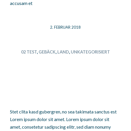
accusam et
2. FEBRUAR 2018
02 TEST
,
GEBÄCK
,
LAND
,
UNKATEGORISIERT
ZWEITER BEITRAG
AUCH DER ZWEITE
BEITRAG
Stet clita kasd gubergren, no sea takimata sanctus est
Lorem ipsum dolor sit amet. Lorem ipsum dolor sit
amet, consetetur sadipscing elitr, sed diam nonumy